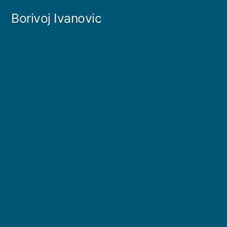
Skip
Borivoj Ivanovic
to
content