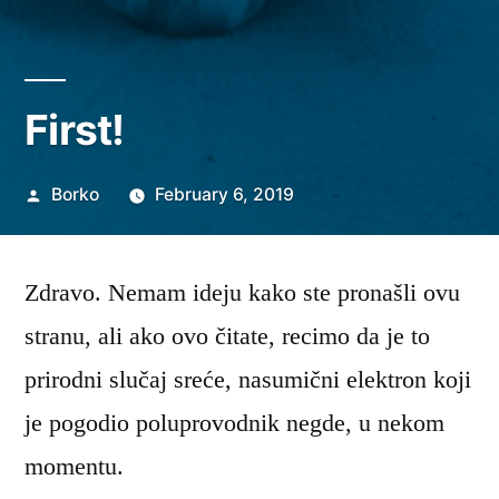
First!
Posted
Borko
February 6, 2019
by
Zdravo. Nemam ideju kako ste pronašli ovu
stranu, ali ako ovo čitate, recimo da je to
prirodni slučaj sreće, nasumični elektron koji
je pogodio poluprovodnik negde, u nekom
momentu.