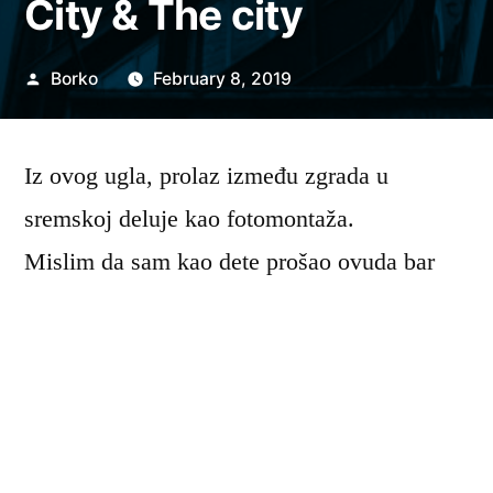
City & The city
Posted
Borko
February 8, 2019
by
Iz ovog ugla, prolaz između zgrada u
sremskoj deluje kao fotomontaža.
Mislim da sam kao dete prošao ovuda bar
hiljadu puta, ali sam tek nedavno primetio
ovaj ugao i fasade.
Posted
Borko
February 8, 2019