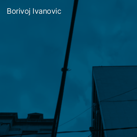
Skip
Borivoj Ivanovic
to
content